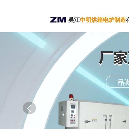
吴江
中明烘箱电炉制造