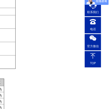
联
联系我们
13
电话
官方微信
TOP
源
热
热
热
热