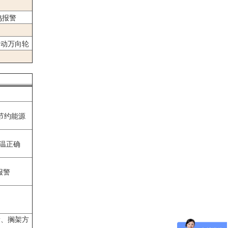
鸣报警
移动万向轮
）
节约能源
控温正确
报警
量、搁架方