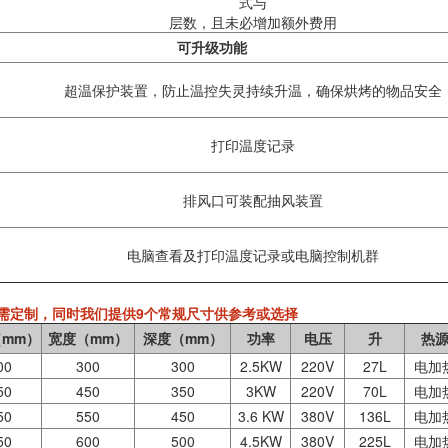
式与
层数，且未必增加额外费用
可升级功能
超温保护装置，防止温控失灵持续升温，
确保
烘烤的物品安全
打印温度记录
排风口可装配抽风装置
电脑查看及打印温度记录或电脑控制机群
需定制，同时我们提供9个常规尺寸供参考或选择
mm）
宽度（mm）
深度（mm）
功率
电压
升
热
00
300
300
2.5KW
220V
27L
电加
50
450
350
3KW
220V
70L
电加
50
550
450
3.6 KW
380V
136L
电加
50
600
500
4.5KW
380V
225L
电加