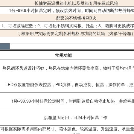
长轴耐高温烘箱电机以及烘箱专用多翼式风轮
1分~99.9小时恒温定时，预设烘烤时间，时间到自动切断加热并蜂
配套的不锈钢搁网3块
1、可增减隔层数；2、可增配不锈钢搁网板、托盘；3、箱脚可更换成
可根据用户实际需要定制各种规格与功能的烘箱（烤箱/干燥箱
点
常规功能
热风循环风道设计巧妙，热风在烘箱内循环覆盖率高，物料干燥均匀且
LED双数显智能仪表控温，PID演算，自动控制、恒温，操作简单，
1秒~99.99小时任意设定时间，时间到达后自动停止加热，并蜂鸣
烘箱坚固耐用，可24小时恒温工作
可根据实际需求调整内部尺寸、箱体颜色、较高温度、升温速度、承重